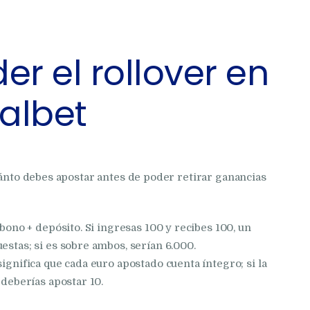
r el rollover en
albet
uánto debes apostar antes de poder retirar ganancias
 bono + depósito. Si ingresas 100 y recibes 100, un
estas; si es sobre ambos, serían 6.000.
ignifica que cada euro apostado cuenta íntegro; si la
 deberías apostar 10.