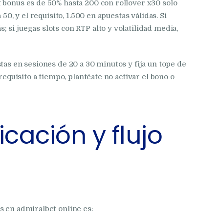
 bonus es de 50% hasta 200 con rollover x30 solo
 50, y el requisito, 1.500 en apuestas válidas. Si
 si juegas slots con RTP alto y volatilidad media,
tas en sesiones de 20 a 30 minutos y fija un tope de
 requisito a tiempo, plantéate no activar el bono o
ficación y flujo
s en admiralbet online es: