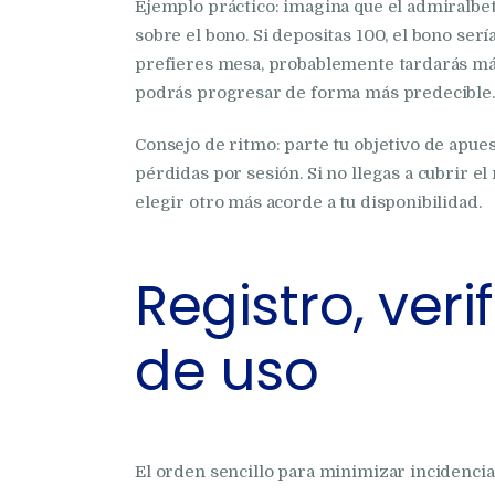
Ejemplo práctico: imagina que el admiralbet
sobre el bono. Si depositas 100, el bono sería
prefieres mesa, probablemente tardarás más;
podrás progresar de forma más predecible.
Consejo de ritmo: parte tu objetivo de apues
pérdidas por sesión. Si no llegas a cubrir el
elegir otro más acorde a tu disponibilidad.
Registro, veri
de uso
El orden sencillo para minimizar incidencia