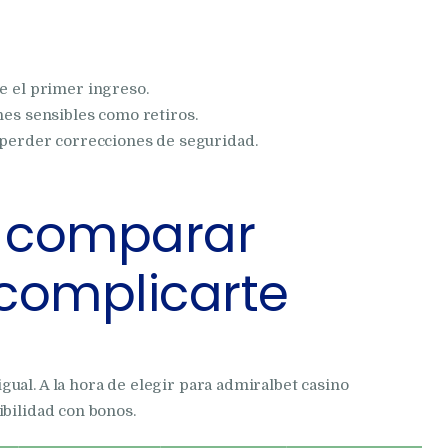
e el primer ingreso.
nes sensibles como retiros.
 perder correcciones de seguridad.
 comparar
complicarte
ual. A la hora de elegir para admiralbet casino
ibilidad con bonos.