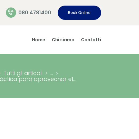
080 4781400
Book Online
Home
Chi siamo
Contatti
Tutti gli articoli
...
áctica para aprovechar el...