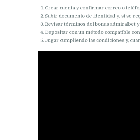
Crear cuenta y confirmar correo o teléfo
Subir documento de identidad y, si se req
Revisar términos del bonus admiralbet y 
Depositar con un método compatible co
Jugar cumpliendo las condiciones y, cuan