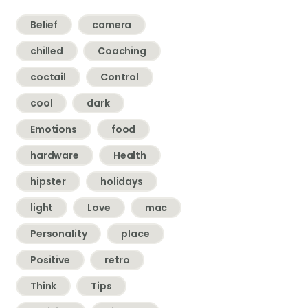
Belief
camera
chilled
Coaching
coctail
Control
cool
dark
Emotions
food
hardware
Health
hipster
holidays
light
Love
mac
Personality
place
Positive
retro
Think
Tips