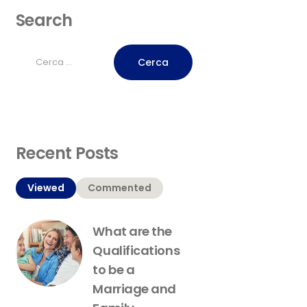
Search
Ricerca
per:
Recent Posts
Viewed
Commented
What are the
Qualifications
to be a
Marriage and