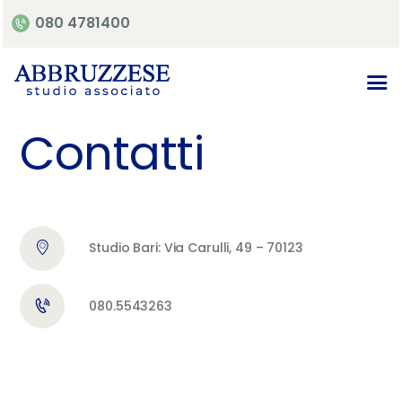
080 4781400
Home
Contatti
Chi siamo
Contatti
Studio Bari: Via Carulli, 49 – 70123
080.5543263