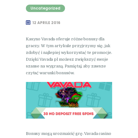
Uncategorized
12 APRILE 2016
Kasyno Vavada oferuje różne bonusy dla
graczy. W tym artykule przyjrzymy się, jak
zdobyć i najlepiej wykorzystać te promocje.
Dzięki Vavada pl możesz zwiększyć swoje
szanse na wygraną. Pamiętaj, aby zawsze
czytać warunki bonusów.
Bonusy mogą urozmaicić grę. Vavada casino