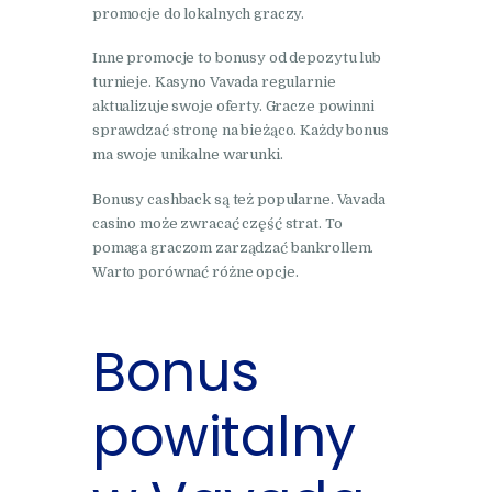
promocje do lokalnych graczy.
Inne promocje to bonusy od depozytu lub
turnieje. Kasyno Vavada regularnie
aktualizuje swoje oferty. Gracze powinni
sprawdzać stronę na bieżąco. Każdy bonus
ma swoje unikalne warunki.
Bonusy cashback są też popularne. Vavada
casino może zwracać część strat. To
pomaga graczom zarządzać bankrollem.
Warto porównać różne opcje.
Bonus
powitalny