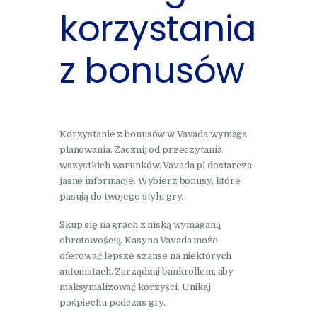
korzystania
z bonusów
Korzystanie z bonusów w Vavada wymaga
planowania. Zacznij od przeczytania
wszystkich warunków. Vavada pl dostarcza
jasne informacje. Wybierz bonusy, które
pasują do twojego stylu gry.
Skup się na grach z niską wymaganą
obrotowością. Kasyno Vavada może
oferować lepsze szanse na niektórych
automatach. Zarządzaj bankrollem, aby
maksymalizować korzyści. Unikaj
pośpiechu podczas gry.