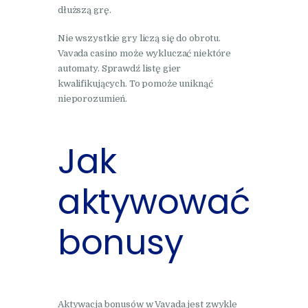
dłuższą grę.
Nie wszystkie gry liczą się do obrotu.
Vavada casino może wykluczać niektóre
automaty. Sprawdź listę gier
kwalifikujących. To pomoże uniknąć
nieporozumień.
Jak
aktywować
bonusy
Aktywacja bonusów w Vavada jest zwykle