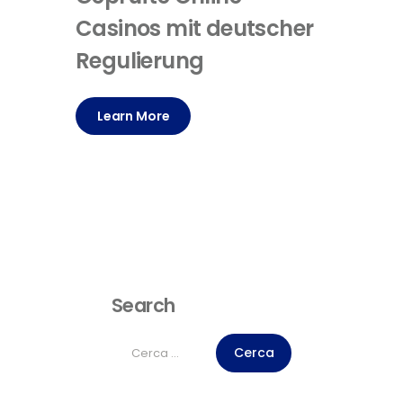
Casinos mit deutscher
Regulierung
Learn More
Search
Ricerca
per: