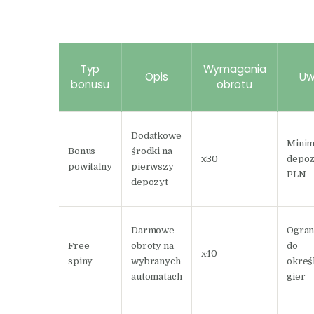
Typ
Wymagania
Opis
Uw
bonusu
obrotu
Dodatkowe
Minim
Bonus
środki na
x30
depoz
powitalny
pierwszy
PLN
depozyt
Darmowe
Ogran
Free
obroty na
do
x40
spiny
wybranych
okreś
automatach
gier