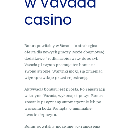
w Vavada
casino
Bonus powitalny w Vavada to atrakcyjna
oferta dla nowych graczy. Może obejmować
dodatkowe środki na pierwszy depozyt.
Vavada pl często promuje ten bonus na
swojej stronie. Warunki mogą się zmieniać,
więc sprawdź je przed rejestracją.
Aktywacja bonusu jest prosta. Po rejestracji
w kasynie Vavada, wykonaj depozyt. Bonus
zostanie przyznany automatycznie lub po
wpisaniu kodu. Pamiętaj o minimalnej
kwocie depozytu.
Bonus powitalny może mieć ograniczenia