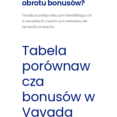
obrotu bonusów?
Vavada pl podaje listę gier kwalifikujących
w warunkach. Często są to automaty, ale
sprawdź szczegóły.
Tabela
porównaw
cza
bonusów w
Vavada