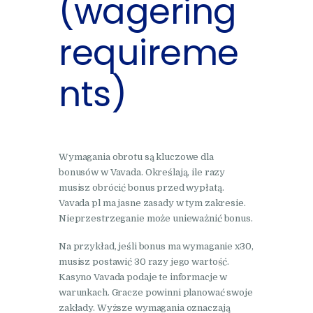
(wagering
requireme
nts)
Wymagania obrotu są kluczowe dla
bonusów w Vavada. Określają, ile razy
musisz obrócić bonus przed wypłatą.
Vavada pl ma jasne zasady w tym zakresie.
Nieprzestrzeganie może unieważnić bonus.
Na przykład, jeśli bonus ma wymaganie x30,
musisz postawić 30 razy jego wartość.
Kasyno Vavada podaje te informacje w
warunkach. Gracze powinni planować swoje
zakłady. Wyższe wymagania oznaczają