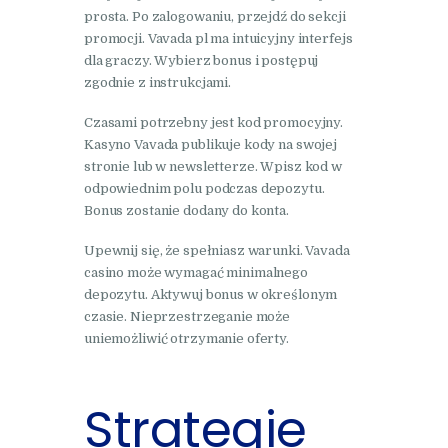
prosta. Po zalogowaniu, przejdź do sekcji
promocji. Vavada pl ma intuicyjny interfejs
dla graczy. Wybierz bonus i postępuj
zgodnie z instrukcjami.
Czasami potrzebny jest kod promocyjny.
Kasyno Vavada publikuje kody na swojej
stronie lub w newsletterze. Wpisz kod w
odpowiednim polu podczas depozytu.
Bonus zostanie dodany do konta.
Upewnij się, że spełniasz warunki. Vavada
casino może wymagać minimalnego
depozytu. Aktywuj bonus w określonym
czasie. Nieprzestrzeganie może
uniemożliwić otrzymanie oferty.
Strategie