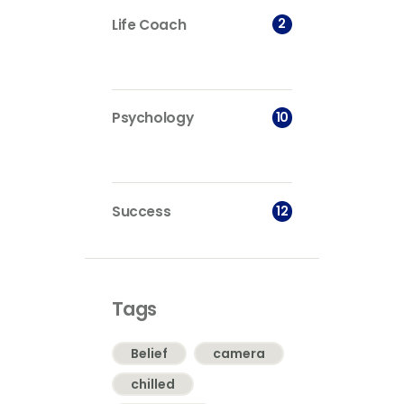
2
Life Coach
10
Psychology
12
Success
Tags
Belief
camera
chilled