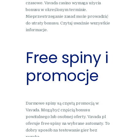
czasowe. Vavada casino wymaga użycia
bonusu w określonym terminie.
Nieprzestrzeganie zasad może prowadzić
do utraty bonusu. Czytaj uważnie wszystkie
informacje.
Free spiny i
promocje
Darmowe spiny są częstą promocją w
Vavada. Mogą być częścią bonusu
powitalnego lub osobnej oferty. Vavada pl
oferuje free spiny na wybrane automaty. To
dobry sposób na testowanie gier bez
ryzyka.