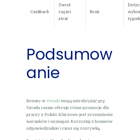
Zwrot
Dotyc
Cashback
części
Brak
wybr
strat
tygod
Podsumow
anie
Bonusy w
Vavada
mogą uatrakcyjnić grę.
Vavada casino oferuje różne promocje dla
graczy z Polski. Kluczowe jest zrozumienie
warunków i wymagań. Korzystaj z bonusów
odpowiedzialnie i ciesz się rozrywką.