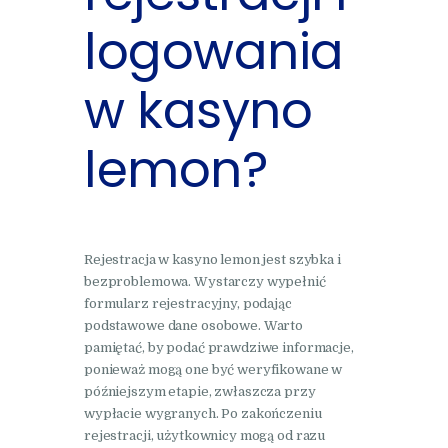
logowania
w kasyno
lemon?
Rejestracja w kasyno lemon jest szybka i
bezproblemowa. Wystarczy wypełnić
formularz rejestracyjny, podając
podstawowe dane osobowe. Warto
pamiętać, by podać prawdziwe informacje,
ponieważ mogą one być weryfikowane w
późniejszym etapie, zwłaszcza przy
wypłacie wygranych. Po zakończeniu
rejestracji, użytkownicy mogą od razu