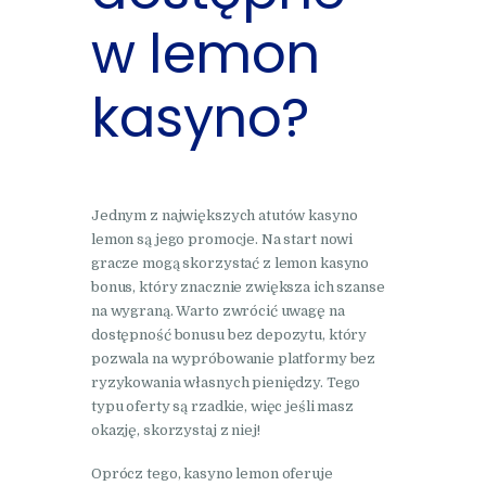
w lemon
kasyno?
Jednym z największych atutów kasyno
lemon są jego promocje. Na start nowi
gracze mogą skorzystać z lemon kasyno
bonus, który znacznie zwiększa ich szanse
na wygraną. Warto zwrócić uwagę na
dostępność bonusu bez depozytu, który
pozwala na wypróbowanie platformy bez
ryzykowania własnych pieniędzy. Tego
typu oferty są rzadkie, więc jeśli masz
okazję, skorzystaj z niej!
Oprócz tego, kasyno lemon oferuje