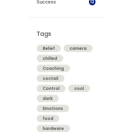
12
Success
Tags
Belief
camera
chilled
Coaching
coctail
Control
cool
dark
Emotions
food
hardware