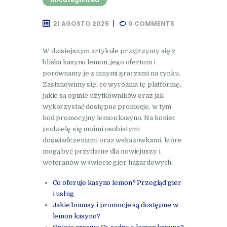
21 AGOSTO 2025
0
COMMENTS
W dzisiejszym artykule przyjrzymy się z
bliska kasyno lemon, jego ofertom i
porównamy je z innymi graczami na rynku.
Zastanowimy się, co wyróżnia tę platformę,
jakie są opinie użytkowników oraz jak
wykorzystać dostępne promocje, w tym
kod promocyjny lemon kasyno. Na koniec
podzielę się moimi osobistymi
doświadczeniami oraz wskazówkami, które
mogą być przydatne dla nowicjuszy i
weteranów w świecie gier hazardowych.
Co oferuje kasyno lemon? Przegląd gier
i usług
Jakie bonusy i promocje są dostępne w
lemon kasyno?