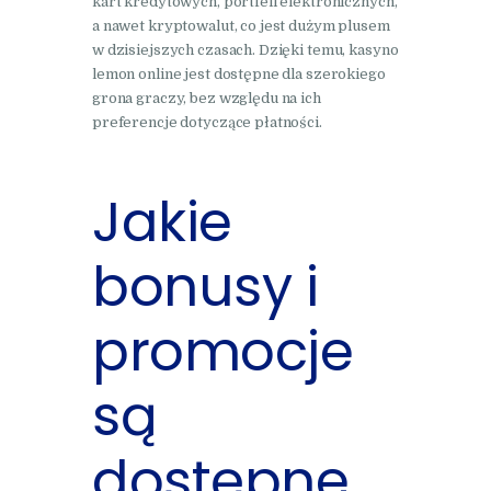
kart kredytowych, portfeli elektronicznych,
a nawet kryptowalut, co jest dużym plusem
w dzisiejszych czasach. Dzięki temu, kasyno
lemon online jest dostępne dla szerokiego
grona graczy, bez względu na ich
preferencje dotyczące płatności.
Jakie
bonusy i
promocje
są
dostępne