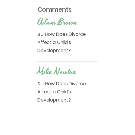
Comments
Adam Brown
su
How Does Divorce
Affect a Child’s
Development?
Mike Newton
su
How Does Divorce
Affect a Child’s
Development?