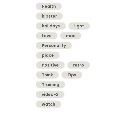
Health
hipster
holidays
light
Love
mac
Personality
place
Positive
retro
Think
Tips
Training
video-2
watch