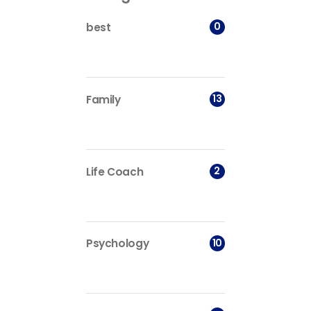
0
best
13
Family
2
Life Coach
10
Psychology